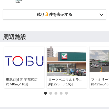
3
残り
件を表示する
周辺施設
東武百貨店 宇都宮店
ヨークベニマルミライトイチジョウ
約740m／10分
約1278m／16分
約423m／