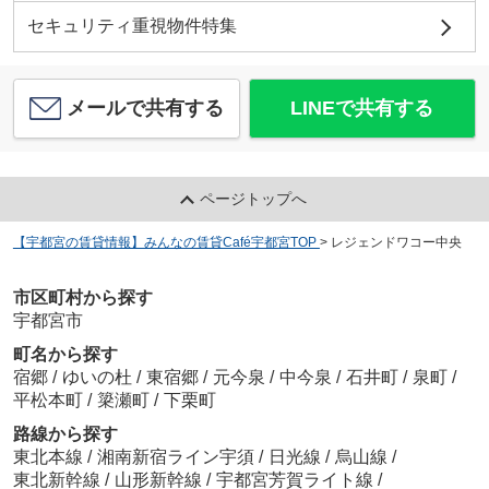
セキュリティ重視物件特集
メールで共有する
LINEで共有する
ページトップへ
【宇都宮の賃貸情報】みんなの賃貸Café宇都宮TOP
>
レジェンドワコー中央
市区町村から探す
宇都宮市
町名から探す
宿郷
/
ゆいの杜
/
東宿郷
/
元今泉
/
中今泉
/
石井町
/
泉町
/
平松本町
/
簗瀬町
/
下栗町
路線から探す
東北本線
/
湘南新宿ライン宇須
/
日光線
/
烏山線
/
東北新幹線
/
山形新幹線
/
宇都宮芳賀ライト線
/