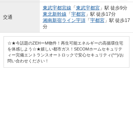
東武宇都宮線
「
東武宇都宮
」駅 徒歩9分
東北新幹線
「
宇都宮
」駅 徒歩17分
交通
湘南新宿ライン宇須
「
宇都宮
」駅 徒歩17
分
☆★今話題のZEHーM物件！再生可能エネルギーの高循環住宅
を体感しよう☆★嬉しい都市ガス！SECOMホームセキュリテ
ィー完備エントランスオートロックで安心セキュリティ(^^)/お
問い合わせください！