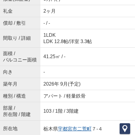
礼金
2ヶ月
償却 / 敷引
- / -
1LDK
間取り / 詳細
LDK 12.8帖
/
洋室 3.3帖
面積 /
41.25㎡ / -
バルコニー面積
向き
-
築年月
2026年 9月(予定)
種別 / 構造
アパート / 軽量鉄骨
部屋 /
103 / 1階 / 3階建
所在階 / 階建
所在地
栃木県
宇都宮市
二荒町
７-４