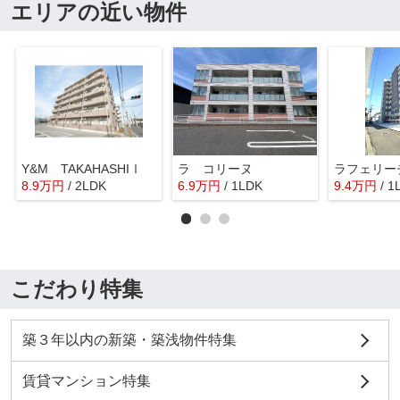
エリアの近い物件
Y&M TAKAHASHIⅠ
ラ コリーヌ
ラフェリー
8.9
万
円
/ 2LDK
6.9
万
円
/ 1LDK
9.4
万
円
/ 1
こだわり特集
築３年以内の新築・築浅物件特集
賃貸マンション特集