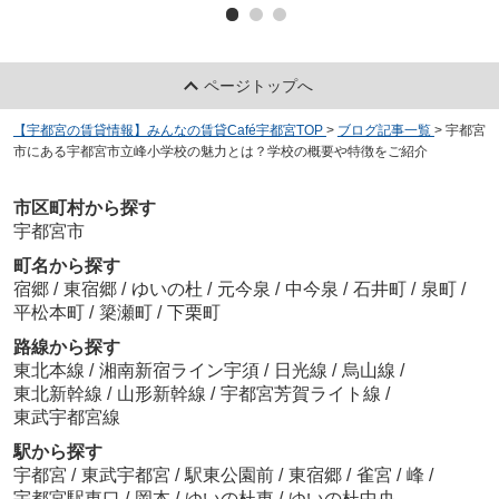
ページトップへ
【宇都宮の賃貸情報】みんなの賃貸Café宇都宮TOP
>
ブログ記事一覧
>
宇都宮
市にある宇都宮市立峰小学校の魅力とは？学校の概要や特徴をご紹介
市区町村から探す
宇都宮市
町名から探す
宿郷
/
東宿郷
/
ゆいの杜
/
元今泉
/
中今泉
/
石井町
/
泉町
/
平松本町
/
簗瀬町
/
下栗町
路線から探す
東北本線
/
湘南新宿ライン宇須
/
日光線
/
烏山線
/
東北新幹線
/
山形新幹線
/
宇都宮芳賀ライト線
/
東武宇都宮線
駅から探す
宇都宮
/
東武宇都宮
/
駅東公園前
/
東宿郷
/
雀宮
/
峰
/
宇都宮駅東口
/
岡本
/
ゆいの杜東
/
ゆいの杜中央