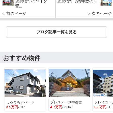
賃貸物件のバイク
賃貸物件で築年数の...
置...
＜ 前のページ
＞次のページ
ブログ記事一覧を見る
おすすめ物件
しろまちアパート
プレステージ宇都宮
ソレイユ・
3.5万円
/ 1R
4.7万円
/ 3DK
6.8万円
/ 1