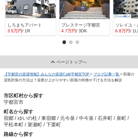
しろまちアパート
プレステージ宇都宮
ソレイユ・
3.5万円
/ 1R
4.7万円
/ 3DK
6.8万円
/ 1
ページトップへ
【宇都宮の賃貸情報】みんなの賃貸Café宇都宮TOP
>
ブログ記事一覧
>
部屋の
湿気対策の方法は？湿度が上がりやすい部屋の特徴や下げる方法を解説
市区町村から探す
宇都宮市
町名から探す
宿郷
/
ゆいの杜
/
東宿郷
/
元今泉
/
中今泉
/
石井町
/
泉町
/
平松本町
/
簗瀬町
/
下栗町
路線から探す