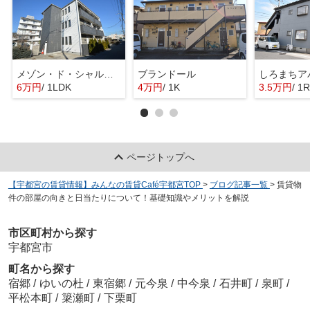
メゾン・ド・シャルマン
ブランドール
しろまちア
6万円
/ 1LDK
4万円
/ 1K
3.5万円
/ 1R
ページトップへ
【宇都宮の賃貸情報】みんなの賃貸Café宇都宮TOP
>
ブログ記事一覧
>
賃貸物
件の部屋の向きと日当たりについて！基礎知識やメリットを解説
市区町村から探す
宇都宮市
町名から探す
宿郷
/
ゆいの杜
/
東宿郷
/
元今泉
/
中今泉
/
石井町
/
泉町
/
平松本町
/
簗瀬町
/
下栗町