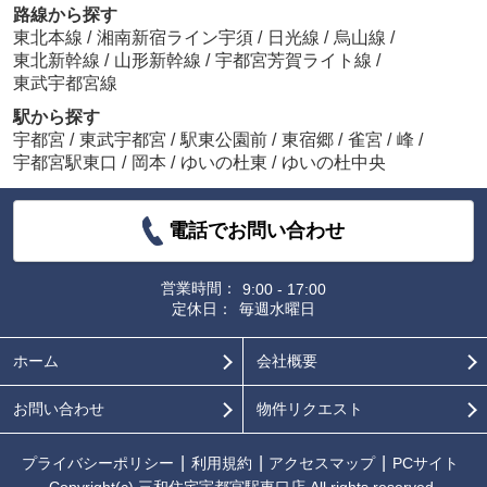
路線から探す
東北本線
/
湘南新宿ライン宇須
/
日光線
/
烏山線
/
東北新幹線
/
山形新幹線
/
宇都宮芳賀ライト線
/
東武宇都宮線
駅から探す
宇都宮
/
東武宇都宮
/
駅東公園前
/
東宿郷
/
雀宮
/
峰
/
宇都宮駅東口
/
岡本
/
ゆいの杜東
/
ゆいの杜中央
電話でお問い合わせ
営業時間：
9:00 - 17:00
定休日：
毎週水曜日
ホーム
会社概要
お問い合わせ
物件リクエスト
プライバシーポリシー
利用規約
アクセスマップ
PCサイト
Copyright(c) 三和住宅宇都宮駅東口店 All rights reserved.