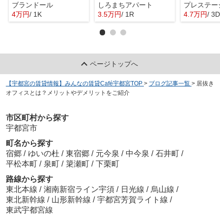
ブランドール
しろまちアパート
プレステー
4万円
/ 1K
3.5万円
/ 1R
4.7万円
/ 3
ページトップへ
【宇都宮の賃貸情報】みんなの賃貸Café宇都宮TOP
>
ブログ記事一覧
>
居抜き
オフィスとは？メリットやデメリットをご紹介
市区町村から探す
宇都宮市
町名から探す
宿郷
/
ゆいの杜
/
東宿郷
/
元今泉
/
中今泉
/
石井町
/
平松本町
/
泉町
/
簗瀬町
/
下栗町
路線から探す
東北本線
/
湘南新宿ライン宇須
/
日光線
/
烏山線
/
東北新幹線
/
山形新幹線
/
宇都宮芳賀ライト線
/
東武宇都宮線