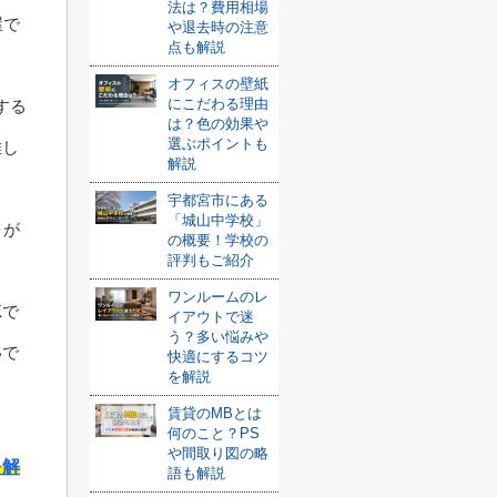
法は？費用相場
屋で
や退去時の注意
点も解説
オフィスの壁紙
にこだわる理由
する
は？色の効果や
選ぶポイントも
難し
解説
宇都宮市にある
「城山中学校」
りが
の概要！学校の
評判もご紹介
ワンルームのレ
Kで
イアウトで迷
う？多い悩みや
いで
快適にするコツ
を解説
賃貸のMBとは
何のこと？PS
や間取り図の略
を解
語も解説