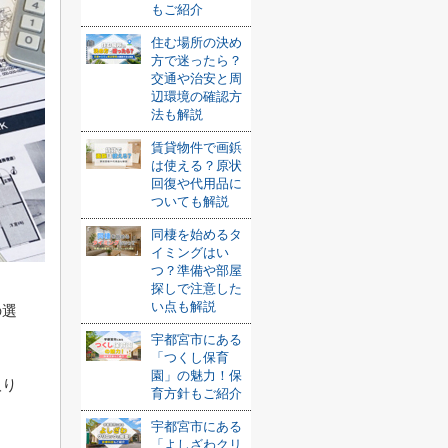
もご紹介
住む場所の決め
方で迷ったら？
交通や治安と周
辺環境の確認方
法も解説
賃貸物件で画鋲
は使える？原状
回復や代用品に
ついても解説
同棲を始めるタ
イミングはい
つ？準備や部屋
探しで注意した
い点も解説
の選
宇都宮市にある
「つくし保育
園」の魅力！保
取り
育方針もご紹介
宇都宮市にある
「よしざわクリ