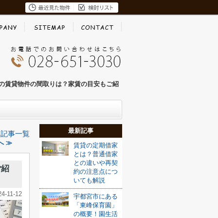
の賃貸物件の間取りは？家賃の目安もご紹
最新記事
記事一覧
 ≫
賃貸の定期借家
とは？普通借家
との違いや再契
ご紹
約の注意点につ
いても解説
24-11-12
宇都宮市にある
「東峰保育園」
の概要！園生活