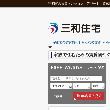
宇都宮の賃貸マンション・アパート・貸家
【宇都宮の賃貸情報】みんなの賃貸Café宇
介
家族で住むための賃貸物件
エリア| 駅
賃料
面積
-
件該当