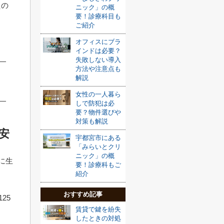
えの
ニック」の概
要！診療科目も
ご紹介
オフィスにブラ
インドは必要？
失敗しない導入
方法や注意点も
解説
女性の一人暮ら
しで防犯は必
要？物件選びや
対策も解説
安
宇都宮市にある
「みらいとクリ
ニック」の概
に生
要！診療科もご
紹介
おすすめ記事
25
賃貸で鍵を紛失
したときの対処