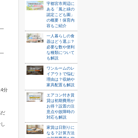
宇都宮市周辺に
ある「風と緑の
認定こども園」
の概要！保育内
容もご紹介
一人暮らしの食
器はどう選ぶ？
必要な数や便利
な種類について
も解説
ワンルームのレ
イアウトで悩む
理由は？収納や
家具配置も解説
4分
エアコン付き賃
貸は初期費用が
お得？設置の注
意点や故障時の
感だ
対応も解説
でし
家賃は日割りに
なる？計算方法