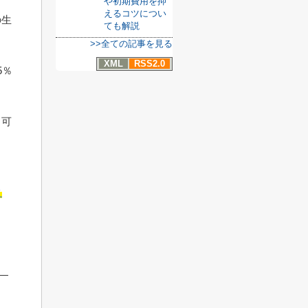
や初期費用を抑
えるコツについ
の生
ても解説
>>全ての記事を見る
XML
RSS2.0
5％
も可
と