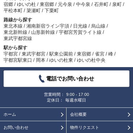
宿郷
/
ゆいの杜
/
東宿郷
/
元今泉
/
中今泉
/
石井町
/
泉町
/
平松本町
/
簗瀬町
/
下栗町
路線から探す
東北本線
/
湘南新宿ライン宇須
/
日光線
/
烏山線
/
東北新幹線
/
山形新幹線
/
宇都宮芳賀ライト線
/
東武宇都宮線
駅から探す
宇都宮
/
東武宇都宮
/
駅東公園前
/
東宿郷
/
雀宮
/
峰
/
宇都宮駅東口
/
岡本
/
ゆいの杜東
/
ゆいの杜中央
電話でお問い合わせ
営業時間：
9:00 - 17:00
定休日：
毎週水曜日
ホーム
会社概要
お問い合わせ
物件リクエスト