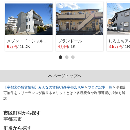
メゾン・ド・シャルマン
ブランドール
しろまちア
6万円
/ 1LDK
4万円
/ 1K
3.5万円
/ 1R
ページトップへ
【宇都宮の賃貸情報】みんなの賃貸Café宇都宮TOP
>
ブログ記事一覧
>
事務所
可物件をフリーランスが借りるメリットとは？各種税金や利用可能な控除も解
説
市区町村から探す
宇都宮市
町名から探す