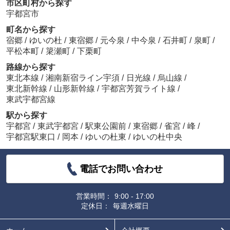
市区町村から探す
宇都宮市
町名から探す
宿郷
/
ゆいの杜
/
東宿郷
/
元今泉
/
中今泉
/
石井町
/
泉町
/
平松本町
/
簗瀬町
/
下栗町
路線から探す
東北本線
/
湘南新宿ライン宇須
/
日光線
/
烏山線
/
東北新幹線
/
山形新幹線
/
宇都宮芳賀ライト線
/
東武宇都宮線
駅から探す
宇都宮
/
東武宇都宮
/
駅東公園前
/
東宿郷
/
雀宮
/
峰
/
宇都宮駅東口
/
岡本
/
ゆいの杜東
/
ゆいの杜中央
電話でお問い合わせ
営業時間：
9:00 - 17:00
定休日：
毎週水曜日