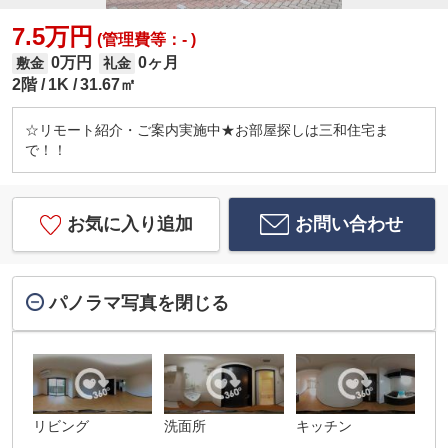
7.5万円
(管理費等：- )
0万円
0ヶ月
敷金
礼金
2階
1K
31.67㎡
☆リモート紹介・ご案内実施中★お部屋探しは三和住宅ま
で！！
お気に入り追加
お問い合わせ
パノラマ写真を閉じる
リビング
洗面所
キッチン