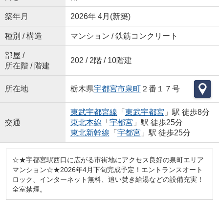
築年月
2026年 4月(新築)
種別 / 構造
マンション / 鉄筋コンクリート
部屋 /
202 / 2階 / 10階建
所在階 / 階建
所在地
栃木県
宇都宮市
泉町
２番１７号
東武宇都宮線
「
東武宇都宮
」駅 徒歩8分
交通
東北本線
「
宇都宮
」駅 徒歩25分
東北新幹線
「
宇都宮
」駅 徒歩25分
☆★宇都宮駅西口に広がる市街地にアクセス良好の泉町エリア
マンション☆★2026年4月下旬完成予定！エントランスオート
ロック、インターネット無料、追い焚き給湯などの設備充実！
全室禁煙。