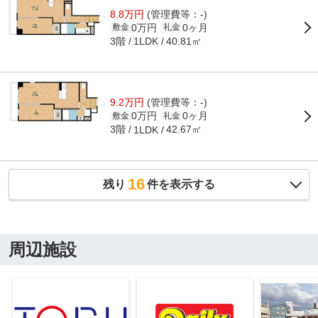
8.8万円
(管理費等：-)
0万円
0ヶ月
敷金
礼金
3階
40.81㎡
1LDK
9.2万円
(管理費等：-)
0万円
0ヶ月
敷金
礼金
3階
42.67㎡
1LDK
16
残り
件を表示する
周辺施設