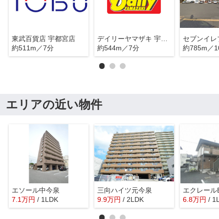
東武百貨店 宇都宮店
デイリーヤマザキ 宇都宮江野町店
約511m／7分
約544m／7分
約785m／1
エリアの近い物件
エソール中今泉
三向ハイツ元今泉
エクレール
7.1
万
円
/ 1LDK
9.9
万
円
/ 2LDK
6.8
万
円
/ 1