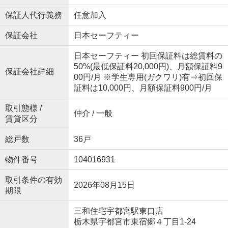
保証人代行義務
任意加入
保証会社
日本セーフティー
日本セーフティー 初回保証料は総賃料の
50%(最低保証料20,000円)、月額保証料9
保証会社詳細
00円/月 ※学生専用(ガクワリ)有⇒初回保
証料は10,000円、月額保証料900円/月
取引態様 /
仲介 / 一般
賃貸区分
総戸数
36戸
物件番号
104016931
取引条件の有効
2026年08月15日
期限
三和住宅宇都宮駅東口店
栃木県宇都宮市東宿郷４丁目1-24