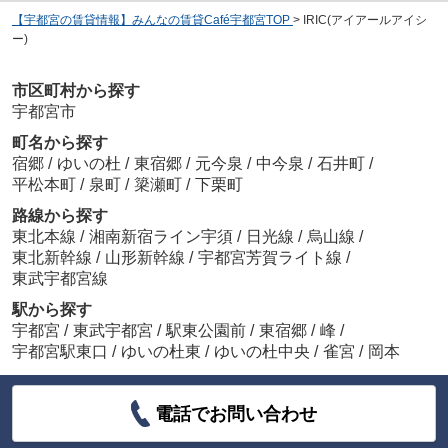
【宇都宮の賃貸情報】みんなの賃貸Café宇都宮TOP
>
IRIC(アイアールアイシ
ー)
市区町村から探す
宇都宮市
町名から探す
宿郷
/
ゆいの杜
/
東宿郷
/
元今泉
/
中今泉
/
石井町
/
平松本町
/
泉町
/
簗瀬町
/
下栗町
路線から探す
東北本線
/
湘南新宿ライン宇須
/
日光線
/
烏山線
/
東北新幹線
/
山形新幹線
/
宇都宮芳賀ライト線
/
東武宇都宮線
駅から探す
宇都宮
/
東武宇都宮
/
駅東公園前
/
東宿郷
/
峰
/
宇都宮駅東口
/
ゆいの杜東
/
ゆいの杜中央
/
雀宮
/
岡本
電話でお問い合わせ