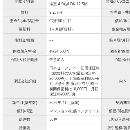
間取り/詳細
面積/バルコ
洋室 4.9帖
/
LDK 12.5帖
賃料
9.2万円
管理費・共
敷金/礼金/保証金
0万円/0ヶ月/-
償却/敷
更新料
1ヶ月(新賃料)
敷金積み
権利金/雑費
-/-
駐車場/月額
保険加入/料金
有/24,500円
保険名/保険
保証人代行義務
任意加入
保証会
日本セーフティー 初回保証料
は総賃料の50%(最低保証料
20,000円)、月額保証料900円/
保証会社詳細
向き
月 ※学生専用(ガクワリ)有⇒
初回保証料は10,000円、月額
保証料900円/月
築年月(築年数)
2026年 4月 (新築)
契約期
種別/構造
マンション/鉄筋コンクリート
部屋/所在階
総戸数
36戸
現況/入居可
特優賃
-
取引態様/賃