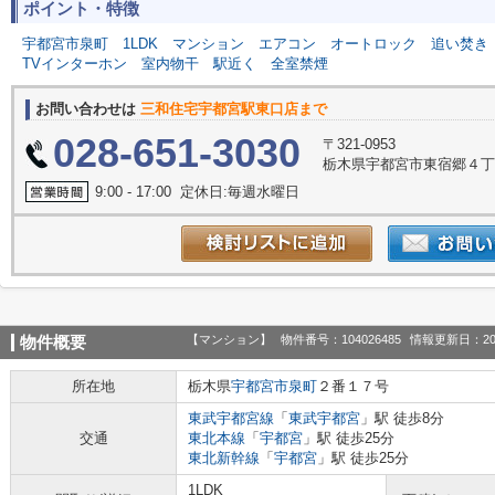
ポイント・特徴
宇都宮市泉町
1LDK
マンション
エアコン
オートロック
追い焚き
TVインターホン
室内物干
駅近く
全室禁煙
お問い合わせは
三和住宅宇都宮駅東口店まで
028-651-3030
〒321-0953
栃木県宇都宮市東宿郷４丁目
9:00 - 17:00 定休日:毎週水曜日
【マンション】
物件番号：104026485
情報更新日：20
物件概要
所在地
栃木県
宇都宮市
泉町
２番１７号
東武宇都宮線
「
東武宇都宮
」駅 徒歩8分
交通
東北本線
「
宇都宮
」駅 徒歩25分
東北新幹線
「
宇都宮
」駅 徒歩25分
1LDK