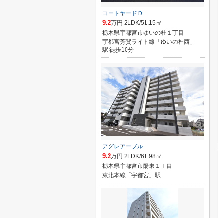
コートヤードＤ
9.2
万円 2LDK/51.15㎡
栃木県宇都宮市ゆいの杜１丁目
宇都宮芳賀ライト線「ゆいの杜西」
駅 徒歩10分
アグレアーブル
9.2
万円 2LDK/61.98㎡
栃木県宇都宮市陽東１丁目
東北本線「宇都宮」駅