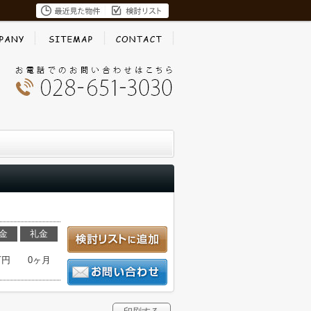
金
礼金
万円
0ヶ月