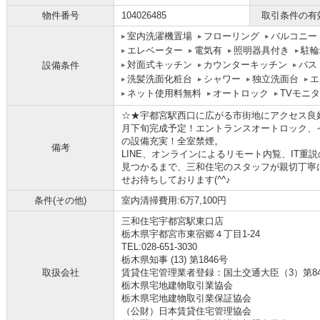
物件番号
104026485
取引条件の有
室内洗濯機置場
フローリング
バルコニー
エレベーター
電気有
照明器具付き
駐輪
対面式キッチン
カウンターキッチン
バス
設備条件
洗髪洗面化粧台
シャワー
独立洗面台
エ
ネット使用料無料
オートロック
TVモニ
☆★宇都宮駅西口に広がる市街地にアクセス良好
月下旬完成予定！エントランスオートロック、
の設備充実！全室禁煙。
備考
LINE、オンラインによるリモート内覧、IT
見つかるまで、三和住宅のスタッフが親切丁寧
せお待ちしております(^^♪
条件(その他)
室内清掃費用:6万7,100円
三和住宅宇都宮駅東口店
栃木県宇都宮市東宿郷４丁目1-24
TEL:028-651-3030
栃木県知事 (13) 第1846号
取扱会社
賃貸住宅管理業者登録：国土交通大臣（3）第8
栃木県宅地建物取引業協会
栃木県宅地建物取引業保証協会
（公財）日本賃貸住宅管理協会