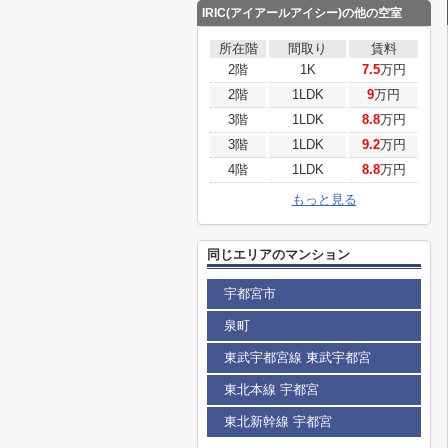
IRIC(アイアールアイシー)の他の空室
所在階
間取り
賃料
2階
1K
7.5
万円
2階
1LDK
9
万円
3階
1LDK
8.8
万円
3階
1LDK
9.2
万円
4階
1LDK
8.8
万円
もっと見る
同じエリアのマンション
宇都宮市
泉町
東武宇都宮線 東武宇都宮
東北本線 宇都宮
東北新幹線 宇都宮