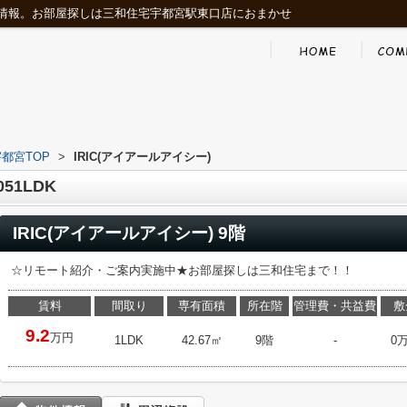
情報。お部屋探しは三和住宅宇都宮駅東口店におまかせ
都宮TOP
>
IRIC(アイアールアイシー)
51LDK
IRIC(アイアールアイシー) 9階
☆リモート紹介・ご案内実施中★お部屋探しは三和住宅まで！！
賃料
間取り
専有面積
所在階
管理費・共益費
敷
9.2
万円
1LDK
42.67㎡
9階
-
0