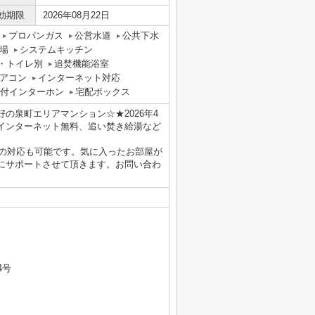
効期限
2026年08月22日
プロパンガス
公営水道
公共下水
場
システムキッチン
・トイレ別
追焚機能浴室
アコン
インターネット対応
タ付インターホン
宅配ボックス
の泉町エリアマンション☆★2026年4
インターネット無料、追い焚き給湯など
重説の対応も可能です。気に入ったお部屋が
にサポートさせて頂きます。お問い合わ
4号