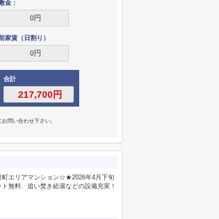
敷金：
前家賃（日割り）
合計
にお問い合わせ下さい。
エリアマンション☆★2026年4月下旬
ット無料、追い焚き給湯などの設備充実！