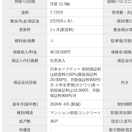
間取り/詳細
面積/バルコ
洋室 11.5帖
賃料
7.7万円
管理費・共
敷金/礼金/保証金
0万円/0ヶ月/-
償却/敷
更新料
1ヶ月(新賃料)
敷金積み
権利金/雑費
-/-
駐車場/月額
保険加入/料金
有/19,000円
保険名/保険
保証人代行義務
任意加入
保証会
日本セーフティー 初回保証料
は総賃料の50%(最低保証料
20,000円)、月額保証料900円/
保証会社詳細
向き
月 ※学生専用(ガクワリ)有⇒
初回保証料は10,000円、月額
保証料900円/月
築年月(築年数)
2026年 4月 (新築)
契約期
種別/構造
マンション/鉄筋コンクリート
部屋/所在階
総戸数
36戸
現況/入居可
特優賃
-
取引態様/賃