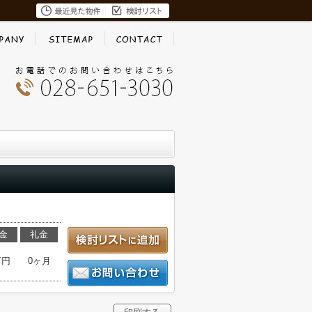
金
礼金
万円
0ヶ月