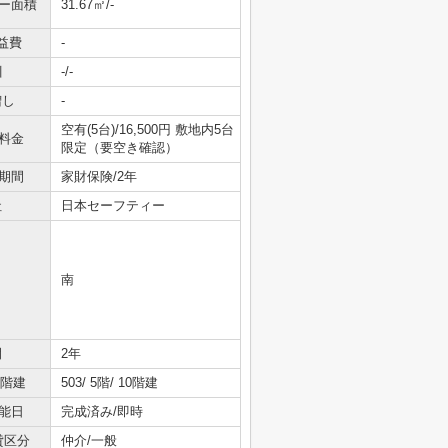
ニー面積
31.67㎡/-
益費
-
引
-/-
増し
-
空有(5台)/16,500円 敷地内5台
料金
限定（要空き確認）
期間
家財保険/2年
社
日本セーフティー
南
間
2年
/階建
503/ 5階/ 10階建
能日
完成済み/即時
貸区分
仲介/一般