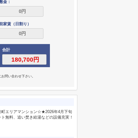
敷金：
前家賃（日割り）
合計
にお問い合わせ下さい。
エリアマンション☆★2026年4月下旬
ット無料、追い焚き給湯などの設備充実！