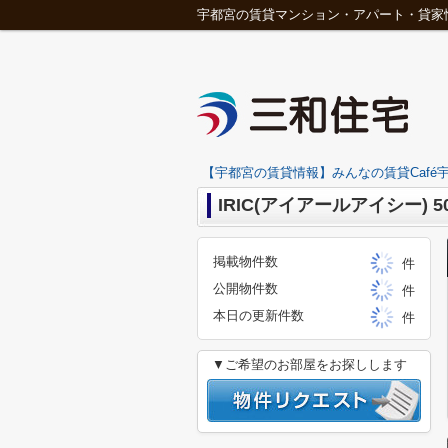
宇都宮の賃貸マンション・アパート・貸家
【宇都宮の賃貸情報】みんなの賃貸Café宇
IRIC(アイアールアイシー) 50
掲載物件数
件
公開物件数
件
本日の更新件数
件
▼ご希望のお部屋をお探しします