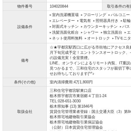
物件番号
104020844
取引条件の有
室内洗濯機置場
フローリング
バルコニー
エレベーター
電気有
照明器具付き
駐輪
対面式キッチン
カウンターキッチン
バス
設備条件
洗髪洗面化粧台
シャワー
独立洗面台
エ
ネット使用料無料
オートロック
TVモニ
☆★宇都宮駅西口に広がる市街地にアクセス良好
月下旬完成予定！エントランスオートロック、
の設備充実！全室禁煙。
備考
LINE、オンラインによるリモート内覧、IT
見つかるまで、三和住宅のスタッフが親切丁寧
せお待ちしております(^^♪
条件(その他)
室内清掃費用:4万1,800円
三和住宅宇都宮駅東口店
栃木県宇都宮市東宿郷４丁目1-24
TEL:028-651-3030
栃木県知事 (13) 第1846号
取扱会社
賃貸住宅管理業者登録：国土交通大臣（3）第8
栃木県宅地建物取引業協会
栃木県宅地建物取引業保証協会
（公財）日本賃貸住宅管理協会