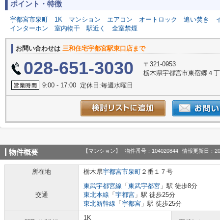
ポイント・特徴
宇都宮市泉町
1K
マンション
エアコン
オートロック
追い焚き
インターホン
室内物干
駅近く
全室禁煙
お問い合わせは
三和住宅宇都宮駅東口店まで
028-651-3030
〒321-0953
栃木県宇都宮市東宿郷４丁目
9:00 - 17:00 定休日:毎週水曜日
【マンション】
物件番号：104020844
情報更新日：20
物件概要
所在地
栃木県
宇都宮市
泉町
２番１７号
東武宇都宮線
「
東武宇都宮
」駅 徒歩8分
交通
東北本線
「
宇都宮
」駅 徒歩25分
東北新幹線
「
宇都宮
」駅 徒歩25分
1K