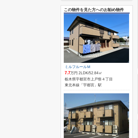
この物件を見た方へのお勧め物件
ミルフルールＭ
7.7
万円 2LDK/52.84㎡
栃木県宇都宮市上戸祭４丁目
東北本線「宇都宮」駅