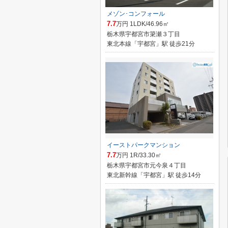
メゾン･コンフォール
7.7
万円 1LDK/46.96㎡
栃木県宇都宮市簗瀬３丁目
東北本線「宇都宮」駅 徒歩21分
イーストパークマンション
7.7
万円 1R/33.30㎡
栃木県宇都宮市元今泉４丁目
東北新幹線「宇都宮」駅 徒歩14分