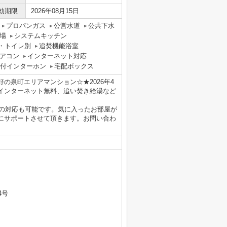
効期限
2026年08月15日
プロパンガス
公営水道
公共下水
場
システムキッチン
・トイレ別
追焚機能浴室
アコン
インターネット対応
タ付インターホン
宅配ボックス
の泉町エリアマンション☆★2026年4
インターネット無料、追い焚き給湯など
重説の対応も可能です。気に入ったお部屋が
にサポートさせて頂きます。お問い合わ
4号