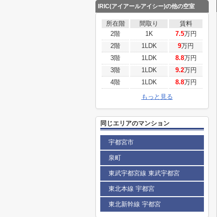
IRIC(アイアールアイシー)の他の空室
所在階
間取り
賃料
2階
1K
7.5
万円
2階
1LDK
9
万円
3階
1LDK
8.8
万円
3階
1LDK
9.2
万円
4階
1LDK
8.8
万円
もっと見る
同じエリアのマンション
宇都宮市
泉町
東武宇都宮線 東武宇都宮
東北本線 宇都宮
東北新幹線 宇都宮