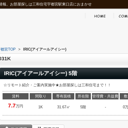
情報。お部屋探しは三和住宅宇都宮駅東口店におまかせ
都宮TOP
>
IRIC(アイアールアイシー)
31K
IRIC(アイアールアイシー) 5階
☆リモート紹介・ご案内実施中★お部屋探しは三和住宅まで！！
賃料
間取り
専有面積
所在階
管理費・共益費
敷
7.7
万円
1K
31.67㎡
5階
-
0