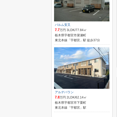
パルム安又
7.7
万円 3LDK/77.84㎡
栃木県宇都宮市簗瀬町
東北本線「宇都宮」駅 徒歩37分
アルデバラン
7.8
万円 2LDK/62.14㎡
栃木県宇都宮市下栗町
東北本線「宇都宮」駅