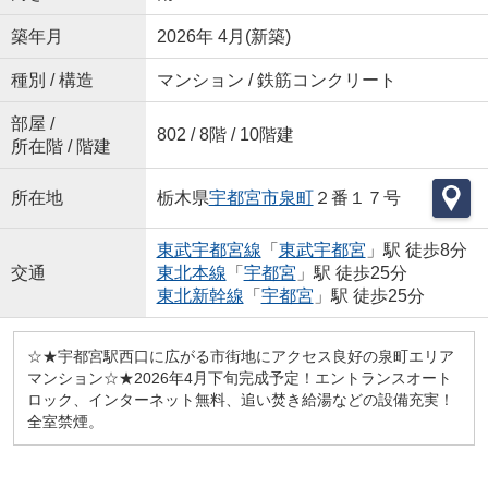
築年月
2026年 4月(新築)
種別 / 構造
マンション / 鉄筋コンクリート
部屋 /
802 / 8階 / 10階建
所在階 / 階建
所在地
栃木県
宇都宮市
泉町
２番１７号
東武宇都宮線
「
東武宇都宮
」駅 徒歩8分
交通
東北本線
「
宇都宮
」駅 徒歩25分
東北新幹線
「
宇都宮
」駅 徒歩25分
☆★宇都宮駅西口に広がる市街地にアクセス良好の泉町エリア
マンション☆★2026年4月下旬完成予定！エントランスオート
ロック、インターネット無料、追い焚き給湯などの設備充実！
全室禁煙。