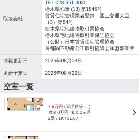
TEL:
028-651-3030
栃木県知事 (13) 第1846号
賃貸住宅管理業者登録：国土交通大臣
取扱会社
（3）第84号
栃木県宅地建物取引業協会
栃木県宅地建物取引業保証協会
（公財）日本賃貸住宅管理協会
首都圏不動産公正取引協議会加盟事業者
情報更新日
2026年08月08日
更新予定日
2026年08月22日
空室一覧
7.5万円
(管理費等：-)
0万円
0ヶ月
敷金
礼金
2階
31.67㎡
1K