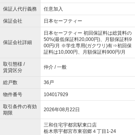
保証人代行義務
任意加入
保証会社
日本セーフティー
日本セーフティー 初回保証料は総賃料の
50%(最低保証料20,000円)、月額保証料9
保証会社詳細
00円/月 ※学生専用(ガクワリ)有⇒初回保
証料は10,000円、月額保証料900円/月
取引態様 /
仲介 / 一般
賃貸区分
総戸数
36戸
物件番号
104017929
取引条件の有効
2026年08月22日
期限
三和住宅宇都宮駅東口店
栃木県宇都宮市東宿郷４丁目1-24