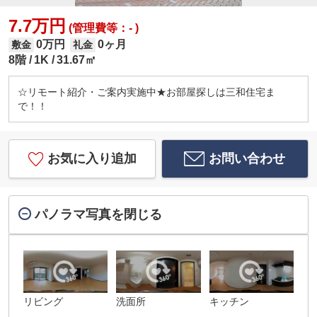
7.7万円
(管理費等：- )
0万円
0ヶ月
敷金
礼金
8階
1K
31.67㎡
☆リモート紹介・ご案内実施中★お部屋探しは三和住宅ま
で！！
お気に入り追加
お問い合わせ
パノラマ写真を閉じる
リビング
洗面所
キッチン