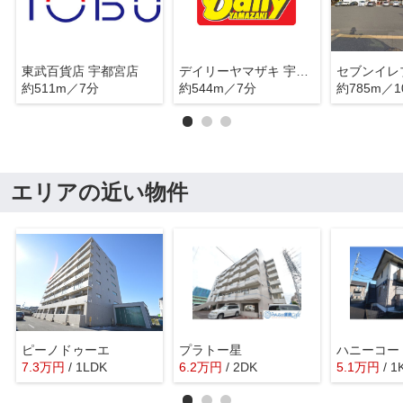
東武百貨店 宇都宮店
デイリーヤマザキ 宇都宮江野町店
約511m／7分
約544m／7分
約785m／1
エリアの近い物件
ピーノドゥーエ
プラトー星
ハニーコー
7.3
万
円
/ 1LDK
6.2
万
円
/ 2DK
5.1
万
円
/ 1