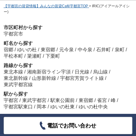
【宇都宮の賃貸情報】みんなの賃貸Café宇都宮TOP
>
IRIC(アイアールアイシ
ー)
市区町村から探す
宇都宮市
町名から探す
宿郷
/
ゆいの杜
/
東宿郷
/
元今泉
/
中今泉
/
石井町
/
泉町
/
平松本町
/
簗瀬町
/
下栗町
路線から探す
東北本線
/
湘南新宿ライン宇須
/
日光線
/
烏山線
/
東北新幹線
/
山形新幹線
/
宇都宮芳賀ライト線
/
東武宇都宮線
駅から探す
宇都宮
/
東武宇都宮
/
駅東公園前
/
東宿郷
/
雀宮
/
峰
/
宇都宮駅東口
/
岡本
/
ゆいの杜東
/
ゆいの杜中央
電話でお問い合わせ