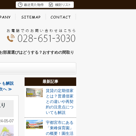
お部屋選びはどうする？おすすめの間取り
最新記事
トも解説
次へ ≫
賃貸の定期借家
とは？普通借家
との違いや再契
取り
約の注意点につ
いても解説
24-05-07
宇都宮市にある
「東峰保育園」
の概要！園生活