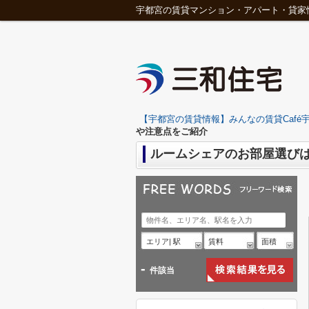
宇都宮の賃貸マンション・アパート・貸家
【宇都宮の賃貸情報】みんなの賃貸Café宇
や注意点をご紹介
ルームシェアのお部屋選び
エリア| 駅
賃料
面積
-
件該当