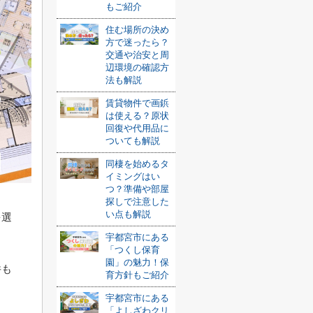
もご紹介
住む場所の決め
方で迷ったら？
交通や治安と周
辺環境の確認方
法も解説
賃貸物件で画鋲
は使える？原状
回復や代用品に
ついても解説
同棲を始めるタ
イミングはい
つ？準備や部屋
探しで注意した
い点も解説
を選
宇都宮市にある
「つくし保育
園」の魅力！保
件も
育方針もご紹介
宇都宮市にある
「よしざわクリ