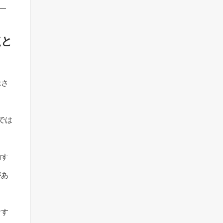
点と
示さ
では
約す
があ
おす