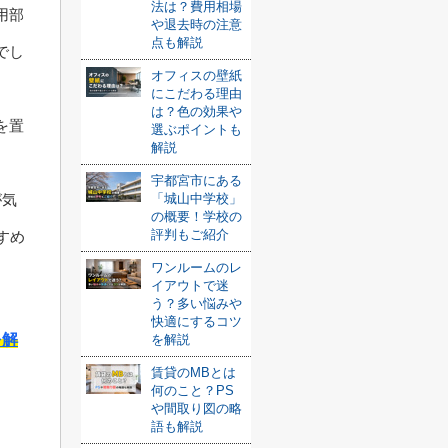
法は？費用相場
用部
や退去時の注意
点も解説
でし
オフィスの壁紙
にこだわる理由
は？色の効果や
を置
選ぶポイントも
解説
宇都宮市にある
「城山中学校」
が気
の概要！学校の
評判もご紹介
すめ
ワンルームのレ
イアウトで迷
う？多い悩みや
快適にするコツ
を解
を解説
賃貸のMBとは
何のこと？PS
や間取り図の略
語も解説