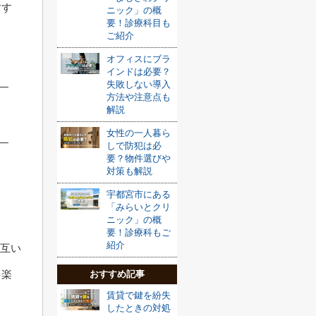
すす
ニック」の概
要！診療科目も
ご紹介
オフィスにブラ
インドは必要？
失敗しない導入
方法や注意点も
解説
女性の一人暮ら
しで防犯は必
要？物件選びや
対策も解説
宇都宮市にある
「みらいとクリ
ニック」の概
要！診療科もご
紹介
お互い
を楽
おすすめ記事
賃貸で鍵を紛失
したときの対処