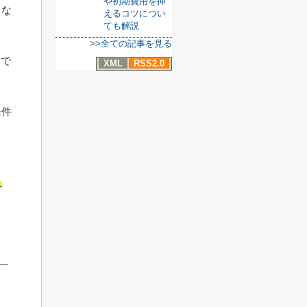
や初期費用を抑
るな
えるコツについ
ても解説
>>全ての記事を見る
めで
XML
RSS2.0
条件
と