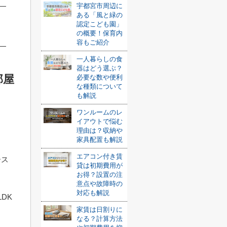
宇都宮市周辺に
ある「風と緑の
認定こども園」
の概要！保育内
容もご紹介
一人暮らしの食
器はどう選ぶ？
部屋
必要な数や便利
な種類について
も解説
ワンルームのレ
イアウトで悩む
理由は？収納や
家具配置も解説
エアコン付き賃
ース
貸は初期費用が
お得？設置の注
意点や故障時の
対応も解説
DK
家賃は日割りに
なる？計算方法