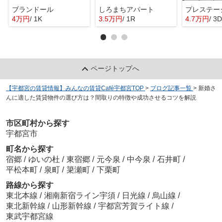
ブランドール
しろまちアパート
プレステー
4万円
/ 1K
3.5万円
/ 1R
4.7万円
/ 3
ページトップへ
【宇都宮の賃貸情報】みんなの賃貸Café宇都宮TOP
>
ブログ記事一覧
>
新婚さ
んに適した賃貸物件の選び方は？間取りの特徴や成功させるコツを解説
市区町村から探す
宇都宮市
町名から探す
宿郷
/
ゆいの杜
/
東宿郷
/
元今泉
/
中今泉
/
石井町
/
平松本町
/
泉町
/
簗瀬町
/
下栗町
路線から探す
東北本線
/
湘南新宿ライン宇須
/
日光線
/
烏山線
/
東北新幹線
/
山形新幹線
/
宇都宮芳賀ライト線
/
東武宇都宮線