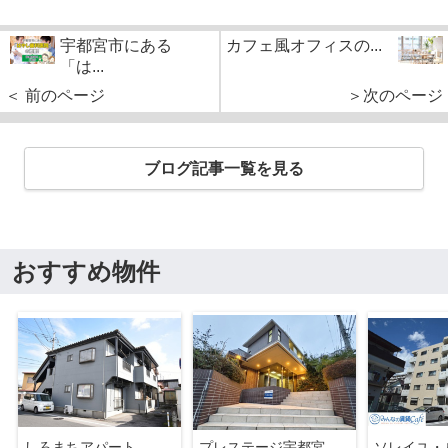
宇都宮市にある
カフェ風オフィスの...
「は...
＜ 前のページ
＞次のページ
ブログ記事一覧を見る
おすすめ物件
しろまちアパート
プレステージ宇都宮
ソレイユ・