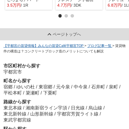
3.5万円
/ 1R
4.7万円
/ 3DK
6.8万円
/ 1
ページトップへ
【宇都宮の賃貸情報】みんなの賃貸Café宇都宮TOP
>
ブログ記事一覧
>
賃貸物
件の構造は？コンクリートブロック造のメリットについても解説
市区町村から探す
宇都宮市
町名から探す
宿郷
/
ゆいの杜
/
東宿郷
/
元今泉
/
中今泉
/
石井町
/
泉町
/
平松本町
/
簗瀬町
/
下栗町
路線から探す
東北本線
/
湘南新宿ライン宇須
/
日光線
/
烏山線
/
東北新幹線
/
山形新幹線
/
宇都宮芳賀ライト線
/
東武宇都宮線
駅から探す