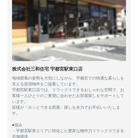
株式会社三和住宅 宇都宮駅東口店
地域密着の姿勢を大切にしながら、宇都宮での快適な暮らしを
支える賃貸物件をご提案しています。
宇都宮駅東口店では、リラックスできるおしゃれな空間で、お
客様一人ひとりのご要望に合わせたお部屋探しをサポートして
います。
皆様が「ホッとできる部屋」探しを全力でお手伝いいたしま
す。
■強み
・宇都宮駅東エリアに特化した豊富な物件力リラックスできる
店舗環境