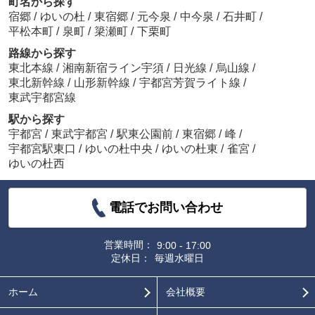
町名から探す
宿郷
/
ゆいの杜
/
東宿郷
/
元今泉
/
中今泉
/
石井町
/
平松本町
/
泉町
/
簗瀬町
/
下栗町
路線から探す
東北本線
/
湘南新宿ライン宇須
/
日光線
/
烏山線
/
東北新幹線
/
山形新幹線
/
宇都宮芳賀ライト線
/
東武宇都宮線
駅から探す
宇都宮
/
東武宇都宮
/
駅東公園前
/
東宿郷
/
峰
/
宇都宮駅東口
/
ゆいの杜中央
/
ゆいの杜東
/
雀宮
/
ゆいの杜西
電話でお問い合わせ
営業時間：
9:00 - 17:00
定休日：
毎週水曜日
ホーム
会社概要