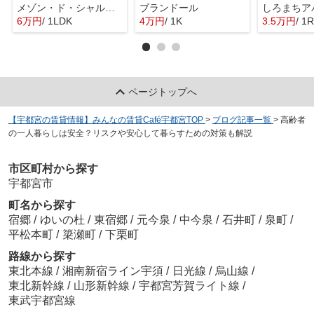
メゾン・ド・シャルマン
ブランドール
しろまちア
6万円
/ 1LDK
4万円
/ 1K
3.5万円
/ 1R
ページトップへ
【宇都宮の賃貸情報】みんなの賃貸Café宇都宮TOP
>
ブログ記事一覧
>
高齢者
の一人暮らしは安全？リスクや安心して暮らすための対策も解説
市区町村から探す
宇都宮市
町名から探す
宿郷
/
ゆいの杜
/
東宿郷
/
元今泉
/
中今泉
/
石井町
/
泉町
/
平松本町
/
簗瀬町
/
下栗町
路線から探す
東北本線
/
湘南新宿ライン宇須
/
日光線
/
烏山線
/
東北新幹線
/
山形新幹線
/
宇都宮芳賀ライト線
/
東武宇都宮線