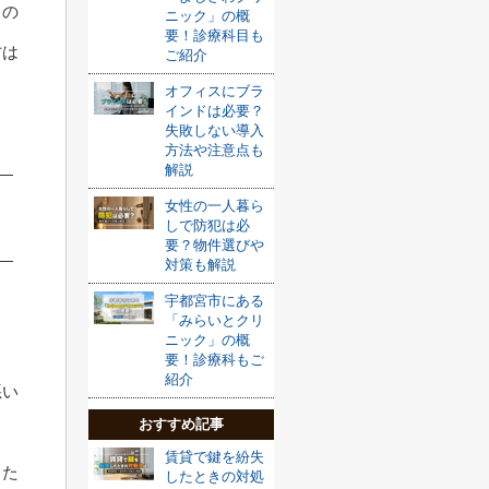
との
ニック」の概
要！診療科目も
方は
ご紹介
オフィスにブラ
インドは必要？
失敗しない導入
方法や注意点も
解説
女性の一人暮ら
しで防犯は必
要？物件選びや
対策も解説
宇都宮市にある
「みらいとクリ
ニック」の概
要！診療科もご
紹介
悪い
おすすめ記事
。
賃貸で鍵を紛失
った
したときの対処