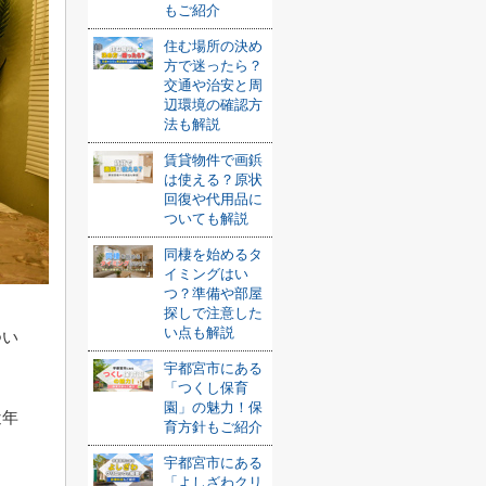
もご紹介
住む場所の決め
方で迷ったら？
交通や治安と周
辺環境の確認方
法も解説
賃貸物件で画鋲
は使える？原状
回復や代用品に
ついても解説
同棲を始めるタ
イミングはい
つ？準備や部屋
探しで注意した
い点も解説
つい
宇都宮市にある
「つくし保育
園」の魅力！保
近年
育方針もご紹介
宇都宮市にある
「よしざわクリ