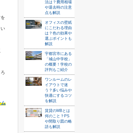
法は？費用相場
や退去時の注意
点も解説
方を
オフィスの壁紙
にこだわる理由
てい
は？色の効果や
選ぶポイントも
解説
点
宇都宮市にある
「城山中学校」
の概要！学校の
評判もご紹介
しろ
ワンルームのレ
イアウトで迷
う？多い悩みや
快適にするコツ
を解説
テム
賃貸のMBとは
何のこと？PS
や間取り図の略
語も解説