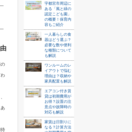
宇都宮市周辺に
ある「風と緑の
認定こども園」
の概要！保育内
容もご紹介
一人暮らしの食
器はどう選ぶ？
必要な数や便利
由
な種類について
も解説
国の
ワンルームのレ
イアウトで悩む
言わ
理由は？収納や
家具配置も解説
エアコン付き賃
貸は初期費用が
り、
お得？設置の注
意点や故障時の
くあ
対応も解説
家賃は日割りに
なる？計算方法
期待