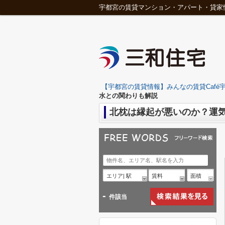
宇都宮の賃貸マンション・アパート・貸家
【宇都宮の賃貸情報】みんなの賃貸Café宇
水との関わりも解説
北枕は縁起が悪いのか？運
エリア| 駅
賃料
面積
-
件該当