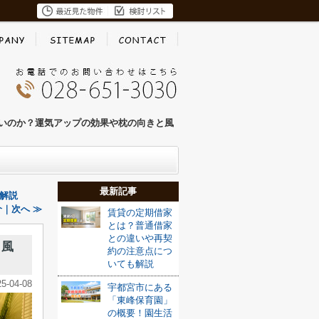
いのか？運気アップの効果や枕の向きと風
最新記事
解説
｜次へ ≫
賃貸の定期借家
とは？普通借家
との違いや再契
と風
約の注意点につ
いても解説
25-04-08
宇都宮市にある
「東峰保育園」
の概要！園生活