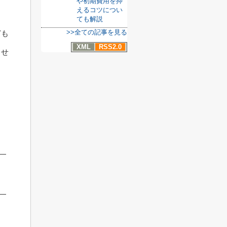
や初期費用を抑
えるコツについ
ても解説
>>全ての記事を見る
ども
XML
RSS2.0
ませ